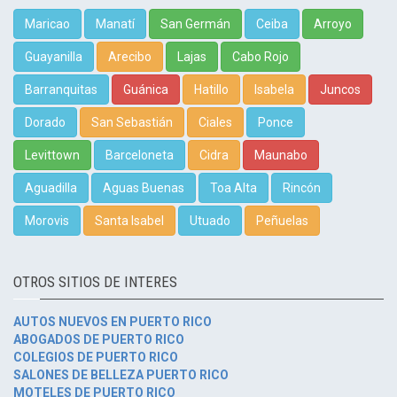
Maricao
Manatí
San Germán
Ceiba
Arroyo
Guayanilla
Arecibo
Lajas
Cabo Rojo
Barranquitas
Guánica
Hatillo
Isabela
Juncos
Dorado
San Sebastián
Ciales
Ponce
Levittown
Barceloneta
Cidra
Maunabo
Aguadilla
Aguas Buenas
Toa Alta
Rincón
Morovis
Santa Isabel
Utuado
Peñuelas
OTROS SITIOS DE INTERES
AUTOS NUEVOS EN PUERTO RICO
ABOGADOS DE PUERTO RICO
COLEGIOS DE PUERTO RICO
SALONES DE BELLEZA PUERTO RICO
MOTELES DE PUERTO RICO