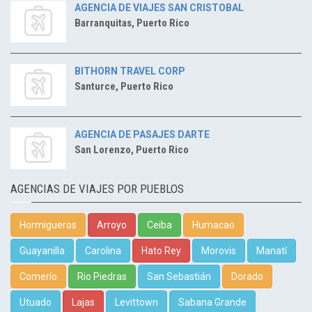
AGENCIA DE VIAJES SAN CRISTOBAL
Barranquitas, Puerto Rico
BITHORN TRAVEL CORP
Santurce, Puerto Rico
AGENCIA DE PASAJES DARTE
San Lorenzo, Puerto Rico
AGENCIAS DE VIAJES POR PUEBLOS
Hormigueros
Arroyo
Ceiba
Humacao
Guayanilla
Carolina
Hato Rey
Morovis
Manatí
Comerío
Rio Piedras
San Sebastián
Dorado
Utuado
Lajas
Levittown
Sabana Grande