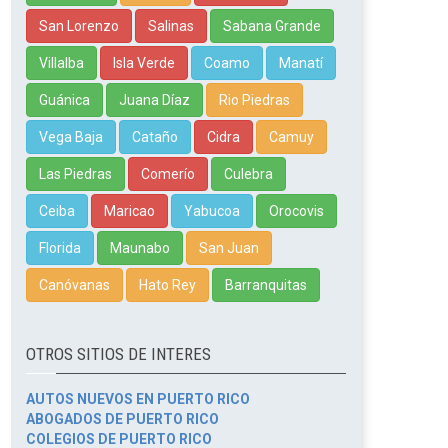
San Lorenzo
Salinas
Sabana Grande
Villalba
Isla Verde
Coamo
Manatí
Guánica
Juana Díaz
Rio Piedras
Vega Baja
Cataño
Cidra
Camuy
Las Piedras
Comerío
Culebra
Ceiba
Maricao
Yabucoa
Orocovis
Florida
Maunabo
San Juan
Canóvanas
Hato Rey
Barranquitas
OTROS SITIOS DE INTERES
AUTOS NUEVOS EN PUERTO RICO
ABOGADOS DE PUERTO RICO
COLEGIOS DE PUERTO RICO