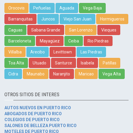
Orocovis
Peñuelas
Aguada
Vega Baja
Barranquitas
Juncos
Viejo San Juan
Hormigueros
Caguas
Sabana Grande
San Lorenzo
Vieques
Barceloneta
Mayagüez
Ceiba
Rio Piedras
Villalba
Arecibo
Levittown
Las Piedras
Toa Alta
Utuado
Santurce
Isabela
Patillas
Cidra
Maunabo
Naranjito
Maricao
Vega Alta
OTROS SITIOS DE INTERES
AUTOS NUEVOS EN PUERTO RICO
ABOGADOS DE PUERTO RICO
COLEGIOS DE PUERTO RICO
SALONES DE BELLEZA PUERTO RICO
MOTELES DE PUERTO RICO