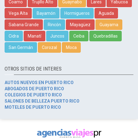
Coamo
Trujillo Alto
Guaynabo
Lares
Yabucoa
Vega Alta
Bayamón
Hormigueros
Aguada
Sabana Grande
Rincón
Mayagüez
Guayama
Cidra
Manatí
Juncos
Ceiba
Quebradillas
San Germán
Corozal
Moca
OTROS SITIOS DE INTERES
AUTOS NUEVOS EN PUERTO RICO
ABOGADOS DE PUERTO RICO
COLEGIOS DE PUERTO RICO
SALONES DE BELLEZA PUERTO RICO
MOTELES DE PUERTO RICO