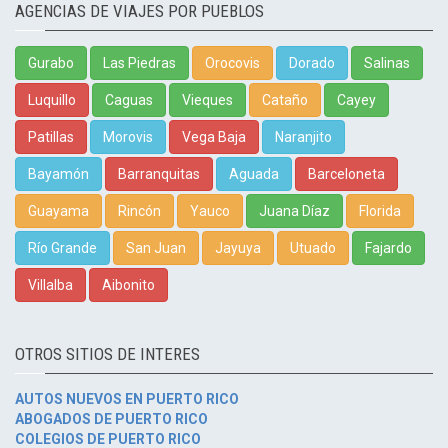
AGENCIAS DE VIAJES POR PUEBLOS
Gurabo
Las Piedras
Orocovis
Dorado
Salinas
Luquillo
Caguas
Vieques
Cataño
Cayey
Patillas
Morovis
Vega Baja
Naranjito
Bayamón
Barranquitas
Aguada
Barceloneta
Guayama
Rincón
Yauco
Juana Díaz
Florida
Río Grande
San Juan
Jayuya
Utuado
Fajardo
Villalba
Aibonito
OTROS SITIOS DE INTERES
AUTOS NUEVOS EN PUERTO RICO
ABOGADOS DE PUERTO RICO
COLEGIOS DE PUERTO RICO