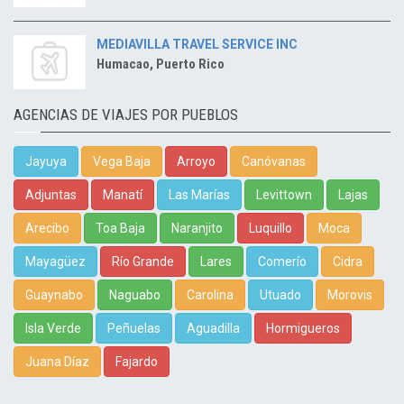
MEDIAVILLA TRAVEL SERVICE INC
Humacao, Puerto Rico
AGENCIAS DE VIAJES POR PUEBLOS
Jayuya
Vega Baja
Arroyo
Canóvanas
Adjuntas
Manatí
Las Marías
Levittown
Lajas
Arecibo
Toa Baja
Naranjito
Luquillo
Moca
Mayagüez
Río Grande
Lares
Comerío
Cidra
Guaynabo
Naguabo
Carolina
Utuado
Morovis
Isla Verde
Peñuelas
Aguadilla
Hormigueros
Juana Díaz
Fajardo