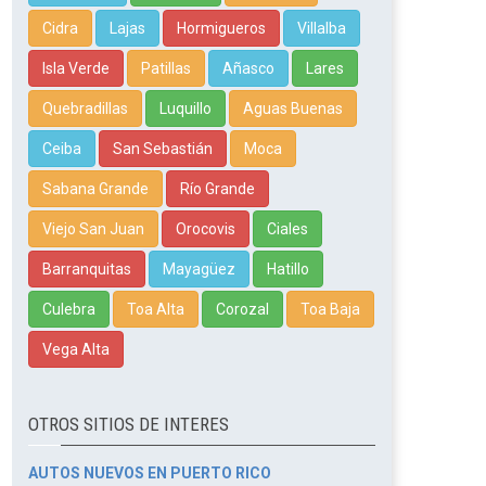
Cidra
Lajas
Hormigueros
Villalba
Isla Verde
Patillas
Añasco
Lares
Quebradillas
Luquillo
Aguas Buenas
Ceiba
San Sebastián
Moca
Sabana Grande
Río Grande
Viejo San Juan
Orocovis
Ciales
Barranquitas
Mayagüez
Hatillo
Culebra
Toa Alta
Corozal
Toa Baja
Vega Alta
OTROS SITIOS DE INTERES
AUTOS NUEVOS EN PUERTO RICO