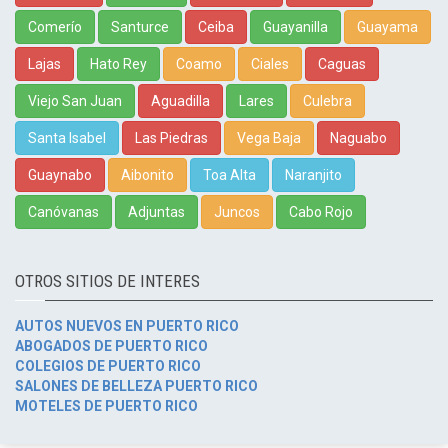
Comerío
Santurce
Ceiba
Guayanilla
Guayama
Lajas
Hato Rey
Coamo
Ciales
Caguas
Viejo San Juan
Aguadilla
Lares
Culebra
Santa Isabel
Las Piedras
Vega Baja
Naguabo
Guaynabo
Aibonito
Toa Alta
Naranjito
Canóvanas
Adjuntas
Juncos
Cabo Rojo
OTROS SITIOS DE INTERES
AUTOS NUEVOS EN PUERTO RICO
ABOGADOS DE PUERTO RICO
COLEGIOS DE PUERTO RICO
SALONES DE BELLEZA PUERTO RICO
MOTELES DE PUERTO RICO