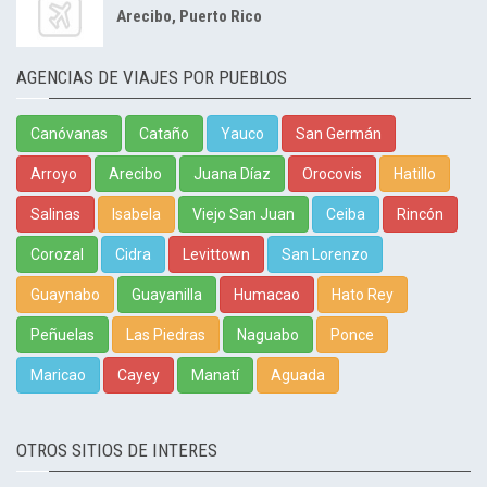
Arecibo, Puerto Rico
AGENCIAS DE VIAJES POR PUEBLOS
Canóvanas
Cataño
Yauco
San Germán
Arroyo
Arecibo
Juana Díaz
Orocovis
Hatillo
Salinas
Isabela
Viejo San Juan
Ceiba
Rincón
Corozal
Cidra
Levittown
San Lorenzo
Guaynabo
Guayanilla
Humacao
Hato Rey
Peñuelas
Las Piedras
Naguabo
Ponce
Maricao
Cayey
Manatí
Aguada
OTROS SITIOS DE INTERES