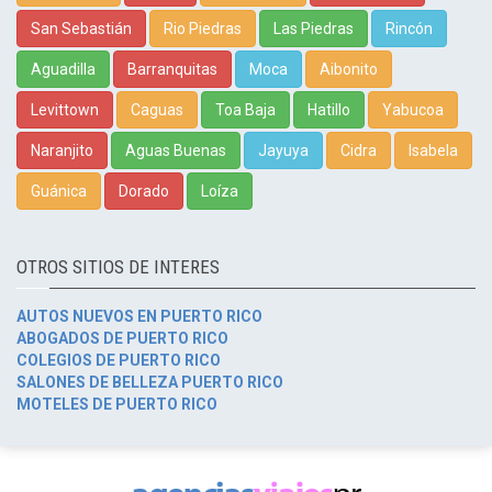
San Sebastián
Rio Piedras
Las Piedras
Rincón
Aguadilla
Barranquitas
Moca
Aibonito
Levittown
Caguas
Toa Baja
Hatillo
Yabucoa
Naranjito
Aguas Buenas
Jayuya
Cidra
Isabela
Guánica
Dorado
Loíza
OTROS SITIOS DE INTERES
AUTOS NUEVOS EN PUERTO RICO
ABOGADOS DE PUERTO RICO
COLEGIOS DE PUERTO RICO
SALONES DE BELLEZA PUERTO RICO
MOTELES DE PUERTO RICO