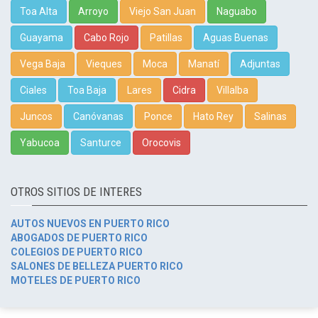
Toa Alta
Arroyo
Viejo San Juan
Naguabo
Guayama
Cabo Rojo
Patillas
Aguas Buenas
Vega Baja
Vieques
Moca
Manatí
Adjuntas
Ciales
Toa Baja
Lares
Cidra
Villalba
Juncos
Canóvanas
Ponce
Hato Rey
Salinas
Yabucoa
Santurce
Orocovis
OTROS SITIOS DE INTERES
AUTOS NUEVOS EN PUERTO RICO
ABOGADOS DE PUERTO RICO
COLEGIOS DE PUERTO RICO
SALONES DE BELLEZA PUERTO RICO
MOTELES DE PUERTO RICO