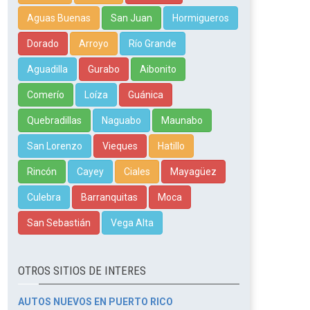
Aguas Buenas
San Juan
Hormigueros
Dorado
Arroyo
Río Grande
Aguadilla
Gurabo
Aibonito
Comerío
Loíza
Guánica
Quebradillas
Naguabo
Maunabo
San Lorenzo
Vieques
Hatillo
Rincón
Cayey
Ciales
Mayagüez
Culebra
Barranquitas
Moca
San Sebastián
Vega Alta
OTROS SITIOS DE INTERES
AUTOS NUEVOS EN PUERTO RICO