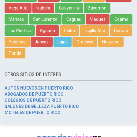
Vega Alta
Isabela
Guayanilla
Bayamón
Maricao
San Lorenzo
Caguas
Vieques
Coamo
Las Piedras
Aguada
Ceiba
Trujillo Alto
Dorado
Yabucoa
Juncos
Lajas
Orocovis
Naguabo
Florida
OTROS SITIOS DE INTERES
AUTOS NUEVOS EN PUERTO RICO
ABOGADOS DE PUERTO RICO
COLEGIOS DE PUERTO RICO
SALONES DE BELLEZA PUERTO RICO
MOTELES DE PUERTO RICO