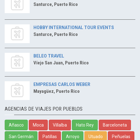
Santurce, Puerto Rico
HOBBY INTERNATIONAL TOUR EVENTS
Santurce, Puerto Rico
BELEO TRAVEL
Víejo San Juan, Puerto Rico
EMPRESAS CARLOS WEBER
Mayagüez, Puerto Rico
AGENCIAS DE VIAJES POR PUEBLOS
Añasco
Moca
Villalba
Hato Rey
Barceloneta
San Germán
Patillas
Arroyo
Utuado
Peñuelas