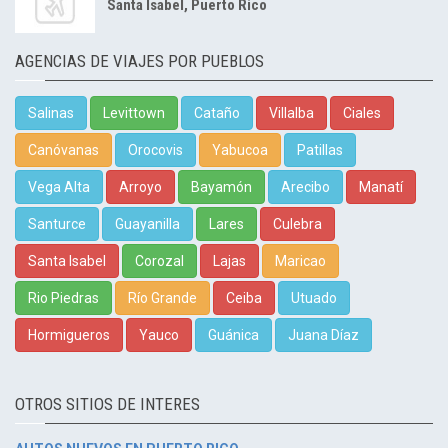
Santa Isabel, Puerto Rico
AGENCIAS DE VIAJES POR PUEBLOS
Salinas
Levittown
Cataño
Villalba
Ciales
Canóvanas
Orocovis
Yabucoa
Patillas
Vega Alta
Arroyo
Bayamón
Arecibo
Manatí
Santurce
Guayanilla
Lares
Culebra
Santa Isabel
Corozal
Lajas
Maricao
Rio Piedras
Río Grande
Ceiba
Utuado
Hormigueros
Yauco
Guánica
Juana Díaz
OTROS SITIOS DE INTERES