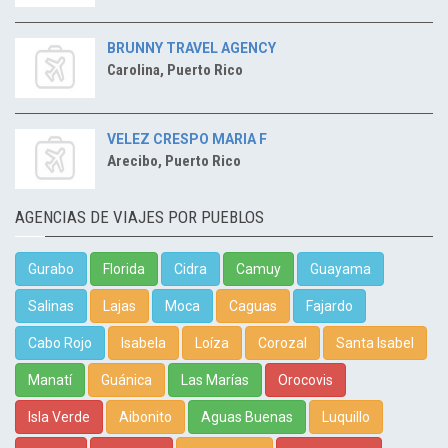
BRUNNY TRAVEL AGENCY
Carolina, Puerto Rico
VELEZ CRESPO MARIA F
Arecibo, Puerto Rico
AGENCIAS DE VIAJES POR PUEBLOS
Gurabo
Florida
Cidra
Camuy
Guayama
Salinas
Lajas
Moca
Caguas
Fajardo
Cabo Rojo
Isabela
Loíza
Corozal
Santa Isabel
Manatí
Guánica
Las Marías
Orocovis
Isla Verde
Aibonito
Aguas Buenas
Luquillo