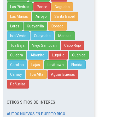
Las Piedras
Ponce
Naguabo
Las Marías
Arroyo
Santa Isabel
Lares
Guayanilla
Dorado
Isla Verde
Guaynabo
Maricao
Toa Baja
Viejo San Juan
Cabo Rojo
Culebra
Aibonito
Luquillo
Guánica
Carolina
Lajas
Levittown
Florida
Camuy
Toa Alta
Aguas Buenas
Peñuelas
OTROS SITIOS DE INTERES
AUTOS NUEVOS EN PUERTO RICO