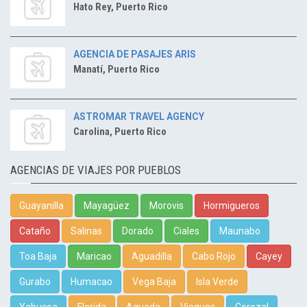
Hato Rey, Puerto Rico
AGENCIA DE PASAJES ARIS
Manatí, Puerto Rico
ASTROMAR TRAVEL AGENCY
Carolina, Puerto Rico
AGENCIAS DE VIAJES POR PUEBLOS
Guayanilla
Mayagüez
Morovis
Hormigueros
Cataño
Salinas
Dorado
Ciales
Maunabo
Toa Baja
Maricao
Aguadilla
Cabo Rojo
Cayey
Gurabo
Humacao
Vega Baja
Isla Verde