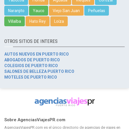
Yabucoa
Florida
Aguada
Vieques
Corozal
Naranjito
Yauco
Viejo San Juan
Peñuelas
Villalba
Hato Rey
Loíza
OTROS SITIOS DE INTERES
AUTOS NUEVOS EN PUERTO RICO
ABOGADOS DE PUERTO RICO
COLEGIOS DE PUERTO RICO
SALONES DE BELLEZA PUERTO RICO
MOTELES DE PUERTO RICO
Sobre AgenciasViajesPR.com
AgenciasViajesPR.com
es el único directorio de
agencias de viajes en