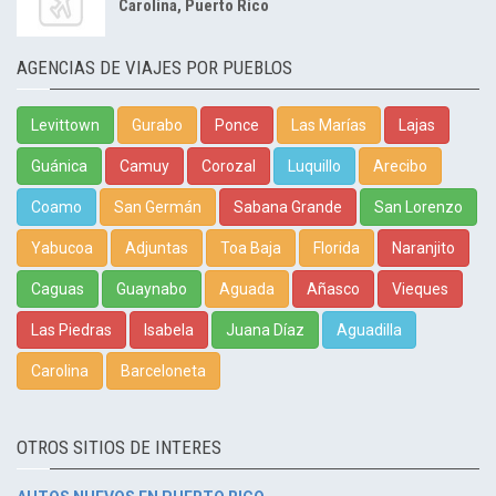
Carolina, Puerto Rico
AGENCIAS DE VIAJES POR PUEBLOS
Levittown
Gurabo
Ponce
Las Marías
Lajas
Guánica
Camuy
Corozal
Luquillo
Arecibo
Coamo
San Germán
Sabana Grande
San Lorenzo
Yabucoa
Adjuntas
Toa Baja
Florida
Naranjito
Caguas
Guaynabo
Aguada
Añasco
Vieques
Las Piedras
Isabela
Juana Díaz
Aguadilla
Carolina
Barceloneta
OTROS SITIOS DE INTERES