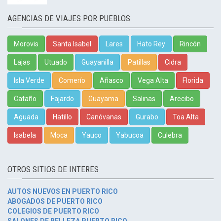
AGENCIAS DE VIAJES POR PUEBLOS
Morovis
Santa Isabel
Lares
Hato Rey
Rincón
Lajas
Utuado
Guayanilla
Patillas
Cidra
Isla Verde
Comerío
Añasco
Vega Alta
Florida
Cataño
Fajardo
Guayama
Salinas
Arecibo
Aguada
Hatillo
Canóvanas
Gurabo
Toa Alta
Isabela
Moca
Yauco
Yabucoa
Culebra
OTROS SITIOS DE INTERES
AUTOS NUEVOS EN PUERTO RICO
ABOGADOS DE PUERTO RICO
COLEGIOS DE PUERTO RICO
SALONES DE BELLEZA PUERTO RICO