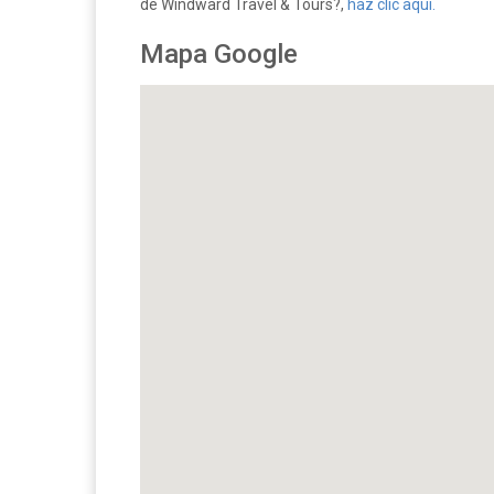
de Windward Travel & Tours?,
haz clic aquí.
Mapa Google