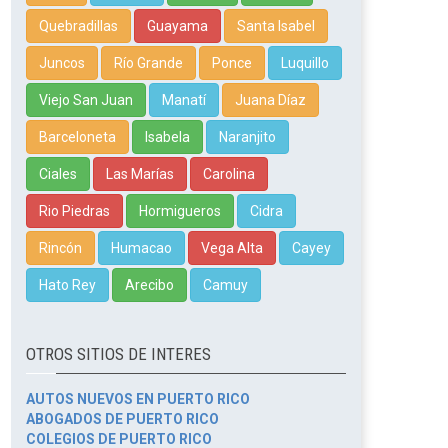
Quebradillas
Guayama
Santa Isabel
Juncos
Río Grande
Ponce
Luquillo
Viejo San Juan
Manatí
Juana Díaz
Barceloneta
Isabela
Naranjito
Ciales
Las Marías
Carolina
Rio Piedras
Hormigueros
Cidra
Rincón
Humacao
Vega Alta
Cayey
Hato Rey
Arecibo
Camuy
OTROS SITIOS DE INTERES
AUTOS NUEVOS EN PUERTO RICO
ABOGADOS DE PUERTO RICO
COLEGIOS DE PUERTO RICO