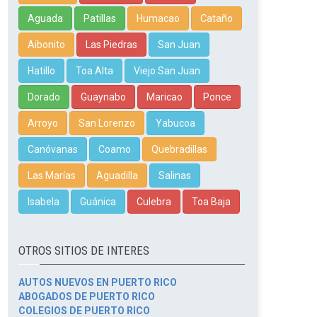
Aguada
Patillas
Humacao
Cataño
Aibonito
Las Piedras
San Juan
Hatillo
Toa Alta
Viejo San Juan
Dorado
Guaynabo
Maricao
Ponce
Arroyo
San Lorenzo
Yabucoa
Canóvanas
Coamo
Quebradillas
Las Marías
Aguadilla
Salinas
Isabela
Guánica
Culebra
Toa Baja
OTROS SITIOS DE INTERES
AUTOS NUEVOS EN PUERTO RICO
ABOGADOS DE PUERTO RICO
COLEGIOS DE PUERTO RICO