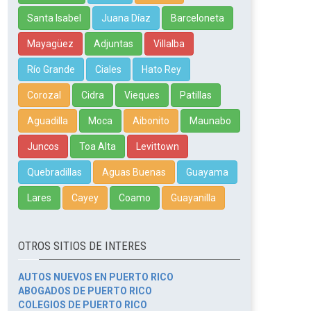
Santa Isabel
Juana Díaz
Barceloneta
Mayagüez
Adjuntas
Villalba
Río Grande
Ciales
Hato Rey
Corozal
Cidra
Vieques
Patillas
Aguadilla
Moca
Aibonito
Maunabo
Juncos
Toa Alta
Levittown
Quebradillas
Aguas Buenas
Guayama
Lares
Cayey
Coamo
Guayanilla
OTROS SITIOS DE INTERES
AUTOS NUEVOS EN PUERTO RICO
ABOGADOS DE PUERTO RICO
COLEGIOS DE PUERTO RICO