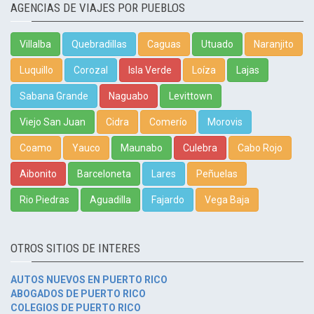
AGENCIAS DE VIAJES POR PUEBLOS
Villalba
Quebradillas
Caguas
Utuado
Naranjito
Luquillo
Corozal
Isla Verde
Loíza
Lajas
Sabana Grande
Naguabo
Levittown
Viejo San Juan
Cidra
Comerío
Morovis
Coamo
Yauco
Maunabo
Culebra
Cabo Rojo
Aibonito
Barceloneta
Lares
Peñuelas
Rio Piedras
Aguadilla
Fajardo
Vega Baja
OTROS SITIOS DE INTERES
AUTOS NUEVOS EN PUERTO RICO
ABOGADOS DE PUERTO RICO
COLEGIOS DE PUERTO RICO