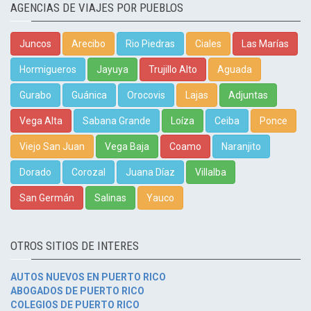
AGENCIAS DE VIAJES POR PUEBLOS
Juncos
Arecibo
Rio Piedras
Ciales
Las Marías
Hormigueros
Jayuya
Trujillo Alto
Aguada
Gurabo
Guánica
Orocovis
Lajas
Adjuntas
Vega Alta
Sabana Grande
Loíza
Ceiba
Ponce
Viejo San Juan
Vega Baja
Coamo
Naranjito
Dorado
Corozal
Juana Díaz
Villalba
San Germán
Salinas
Yauco
OTROS SITIOS DE INTERES
AUTOS NUEVOS EN PUERTO RICO
ABOGADOS DE PUERTO RICO
COLEGIOS DE PUERTO RICO