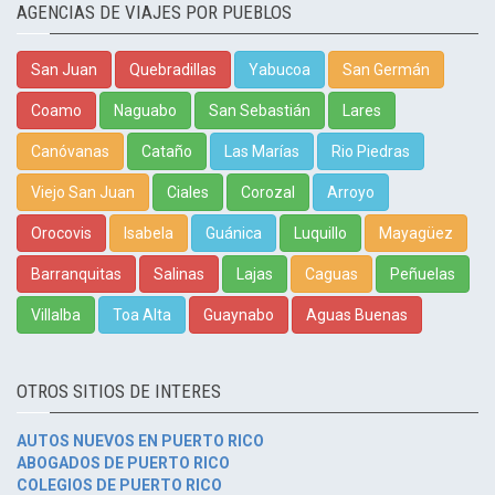
AGENCIAS DE VIAJES POR PUEBLOS
San Juan
Quebradillas
Yabucoa
San Germán
Coamo
Naguabo
San Sebastián
Lares
Canóvanas
Cataño
Las Marías
Rio Piedras
Viejo San Juan
Ciales
Corozal
Arroyo
Orocovis
Isabela
Guánica
Luquillo
Mayagüez
Barranquitas
Salinas
Lajas
Caguas
Peñuelas
Villalba
Toa Alta
Guaynabo
Aguas Buenas
OTROS SITIOS DE INTERES
AUTOS NUEVOS EN PUERTO RICO
ABOGADOS DE PUERTO RICO
COLEGIOS DE PUERTO RICO