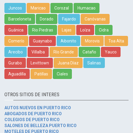
Juncos
Maricao
Corozal
Humacao
Barceloneta
Dorado
Fajardo
Canóvanas
Guánica
Rio Piedras
Lajas
Loíza
Cidra
Comerío
Guaynabo
Aibonito
Morovis
Toa Alta
Arecibo
Villalba
Río Grande
Cataño
Yauco
Gurabo
Levittown
Juana Díaz
Salinas
Aguadilla
Patillas
Ciales
OTROS SITIOS DE INTERES
AUTOS NUEVOS EN PUERTO RICO
ABOGADOS DE PUERTO RICO
COLEGIOS DE PUERTO RICO
SALONES DE BELLEZA PUERTO RICO
MOTELES DE PUERTO RICO